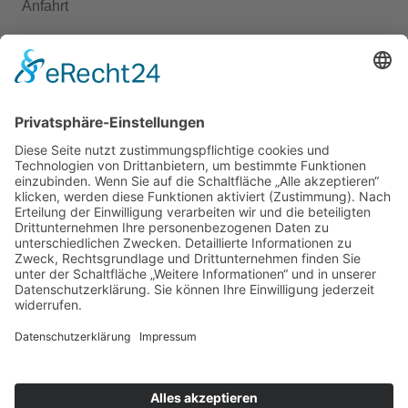
Anfahrt
Presse
KONTAKT
+49 351 6571-400
ed.egelfp-etsneid-elaizos@ofni
Schöne Aussicht 1, 01705 Freital
Instagram
Copyright © 2026 Soziale Dienste Pesterwitz Pflege GmbH |
Powered by
nice one agency
Impressum