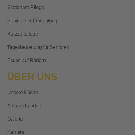
a
Stationäre Pflege
t
i
Service der Einrichtung
v
Kurzzeitpflege
e
:
Tagesbetreuung für Senioren
Essen auf Rädern
ÜBER UNS
Unsere Küche
Ansprechpartner
Galerie
Karriere