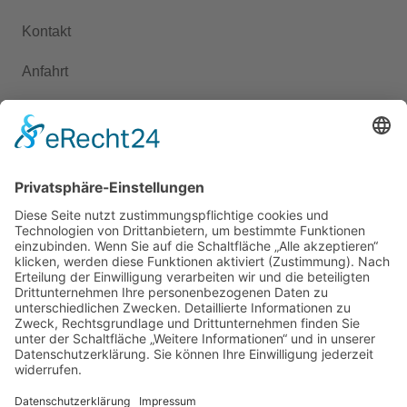
Kontakt
Anfahrt
Presse
KONTAKT
+49 351 6571-400
ed.egelfp-etsneid-elaizos@ofni
Schöne Aussicht 1, 01705 Freital
Instagram
Copyright © 2026 Soziale Dienste Pesterwitz Pflege GmbH |