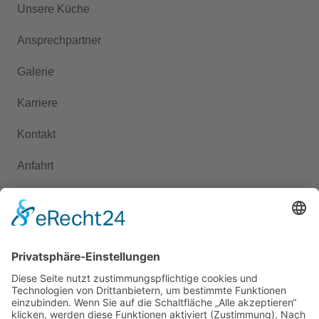
Unsere Küche
Ansprechpartner
Galerie
Karriere
Kontakt
Anfahrt
Presse
KONTAKT
+49 351 6571-400
ed.egelfp-etsneid-elaizos@ofni