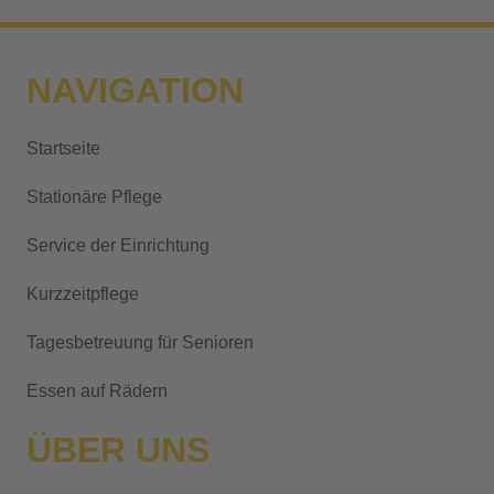
l
t
NAVIGATION
e
r
Startseite
n
a
Stationäre Pflege
t
i
Service der Einrichtung
v
Kurzzeitpflege
e
:
Tagesbetreuung für Senioren
Essen auf Rädern
ÜBER UNS